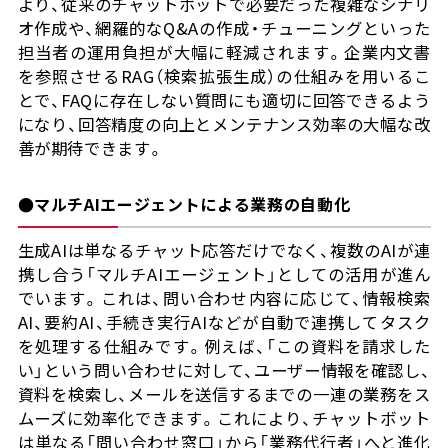
より、従来のチャットボットで必要だった複雑なシナリ
オ作成や、網羅的なQ&Aの作成・チューニングといった
担当者の運用負担が大幅に軽減されます。企業内文書
を参照させるRAG（検索拡張生成）の仕組みを用いるこ
とで、FAQに存在しない質問にも適切に回答できるよう
になり、回答精度の向上とメンテナンス効率の大幅な改
善が期待できます。
●マルチAIエージェントによる業務の自動化
生成AIは単なるチャット応答だけでなく、複数のAIが連
携し合う「マルチAIエージェント」としての活用が進ん
でいます。これは、問い合わせ内容に応じて、情報検索
AI、要約AI、手続き実行AIなどが自動で連携してタスク
を処理する仕組みです。例えば、「この資料を請求した
い」という問い合わせに対して、ユーザー情報を確認し、
資料を検索し、メールを送信するまでの一連の業務をス
ムーズに効率化できます。これにより、チャットボット
は単なる「問い合わせ窓口」から「業務代行者」へと進化