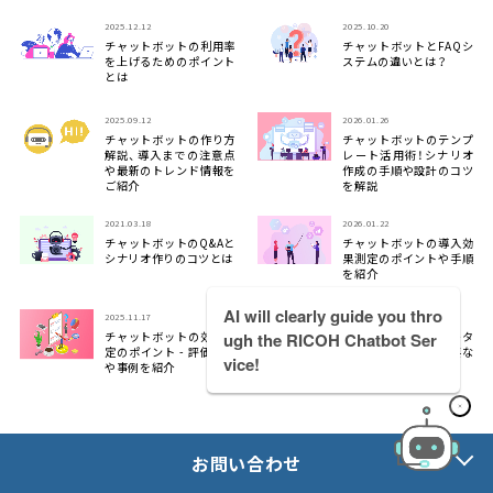
2025.12.12
2025.10.20
チャットボットの利用率
チャットボットとFAQシ
を上げるためのポイント
ステムの違いとは？
とは
2025.09.12
2026.01.26
チャットボットの作り方
チャットボットのテンプ
解説、導入までの注意点
レート活用術！シナリオ
や最新のトレンド情報を
作成の手順や設計のコツ
ご紹介
を解説
2021.03.18
2026.01.22
チャットボットのQ&Aと
チャットボットの導入効
シナリオ作りのコツとは
果測定のポイントや手順
を紹介
AI will clearly guide you thro
2025.11.17
2025.10.21
チャットボットの効果測
チャットボットでデータ
ugh the RICOH Chatbot Ser
定のポイント - 評価指標
を活用するために重要な
vice!
や事例を紹介
ことは？
セミナー・イベント
無料デモ
お問い合わせ
資料ダウンロード
お問い合わせ
コラム一覧