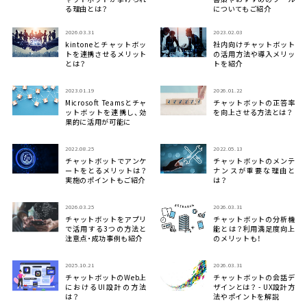
る理由とは？
についてもご紹介
2026.03.31
2023.02.03
kintoneとチャットボッ
社内向けチャットボット
トを連携させるメリット
の活用方法や導入メリッ
とは？
トを紹介
2023.01.19
2026.01.22
Microsoft Teamsとチャ
チャットボットの正答率
ットボットを連携し、効
を向上させる方法とは？
果的に活用が可能に
2022.08.25
2022.05.13
チャットボットでアンケ
チャットボットのメンテ
ートをとるメリットは？
ナンスが重要な理由と
実施のポイントもご紹介
は？
2026.03.25
2026.03.31
チャットボットをアプリ
チャットボットの分析機
で活用する3つの方法と
能とは？利用満足度向上
注意点・成功事例も紹介
のメリットも！
2025.10.21
2026.03.31
チャットボットのWeb上
チャットボットの会話デ
におけるUI設計の方法
ザインとは？ - UX設計方
は？
法やポイントを解説