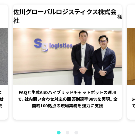
佐川グローバルロジスティクス株式会
様
社
て
FAQと生成AIのハイブリッドチャットボットの運用
わせ
で、社内問い合わせ対応の回答到達率98%を実現。全
S
現
国約100拠点の現場業務を強力に支援