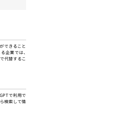
どができること
いる企業では、
Tで代替するこ
GPTで利用で
タから検索して情