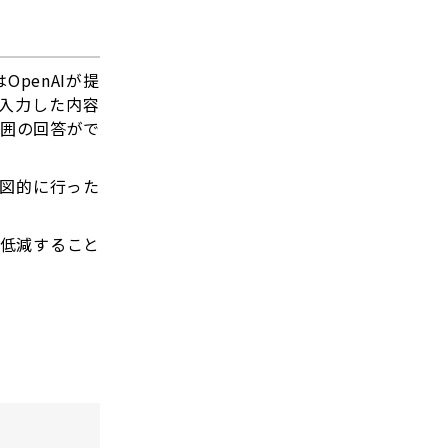
OpenAIが提
が入力した内容
範囲の回答がで
意図的に行った
を低減すること