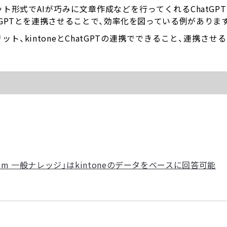
ット形式でAIが巧みに文章作成などを行ってくれるChatGP
hatGPTとを連携させることで、効率化を図っている例がありま
メリット、kintoneとChatGPTの連携でできること、連携さ
ャット from 一般ナレッジ」はkintoneのデータをベースに回答可能