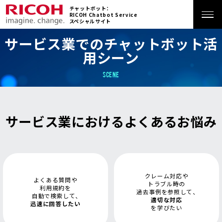
チャットボット：
RICOH Chatbot Service
スペシャルサイト
サービス業でのチャットボット活
ホーム
用シーン
特長
SCENE
サービス
サービス業におけるよくあるお悩み
機能
活用シーン
クレーム対応や
よくある質問や
トラブル時の
利用規約を
過去事例を参照して、
自動で検索して、
適切な対応
導入事例
迅速に回答したい
を学びたい