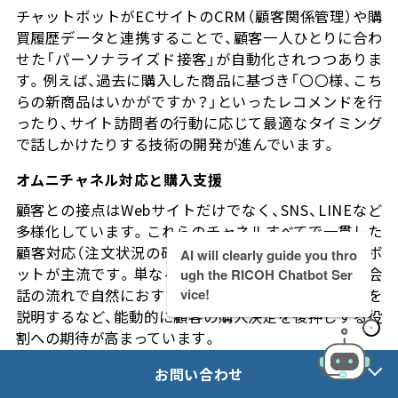
チャットボットがECサイトのCRM（顧客関係管理）や購
買履歴データと連携することで、顧客一人ひとりに合わ
せた「パーソナライズド接客」が自動化されつつありま
す。例えば、過去に購入した商品に基づき「〇〇様、こち
らの新商品はいかがですか？」といったレコメンドを行
ったり、サイト訪問者の行動に応じて最適なタイミング
で話しかけたりする技術の開発が進んでいます。
オムニチャネル対応と購入支援
顧客との接点はWebサイトだけでなく、SNS、LINEなど
多様化しています。これらのチャネルすべてで一貫した
顧客対応（注文状況の確認など）を支援するチャットボ
AI will clearly guide you thro
ットが主流です。単なる問い合わせ対応に留まらず、会
ugh the RICOH Chatbot Ser
話の流れで自然におすすめ商品を提示し、費用や仕様を
vice!
セミナー・イベント
無料デモ
説明するなど、能動的に顧客の購入決定を後押しする役
割への期待が高まっています。
お問い合わせ
資料ダウンロード
お問い合わせ